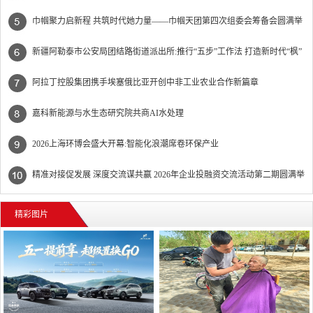
难”
巾帼聚力启新程 共筑时代她力量——巾帼天团第四次组委会筹备会圆满举
办
新疆阿勒泰市公安局团结路街道派出所:推行“五步”工作法 打造新时代“枫”
景线
阿拉丁控股集团携手埃塞俄比亚开创中非工业农业合作新篇章
嘉科新能源与水生态研究院共商AI水处理
2026上海环博会盛大开幕:智能化浪潮席卷环保产业
精准对接促发展 深度交流谋共赢 2026年企业投融资交流活动第二期圆满举
行
精彩图片