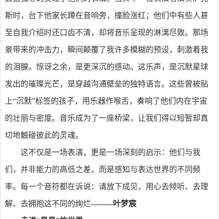
斯时，台下他家长蹲在音响旁，撞脸涨红；他们中有些人甚
至自我介绍时还口齿不清，却将音乐呈现的淋漓尽致。那场
景带来的冲击力，瞬间颠覆了我许多模糊的预设，刺激着我
的泪腺。惊讶之余，是更深沉的感动。这乐声，是沉默星球
发出的璀璨光芒，是穿越沟通壁垒的独特语言。这些曾被贴
上“沉默”标签的孩子，‌用乐器作喉舌，奏响了他们内在宇宙
的壮丽与密度。音乐成为了一座桥梁，让我们得以短暂却真
切地触碰彼此的灵魂。
这不仅是一场表演，更是一场深刻的启示：他们与我
们，并非能力的高低之差，而是感知与表达世界的不同频
率。每一个音符都在诉说：请放下成见，用心去倾听、去理
解、去拥抱这不同的绚烂
---------叶梦宸