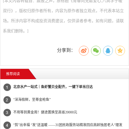
[本文内容转载自：晨报之声，原标题《青春向党献爱心,八高学子暖
双行》，版权归原作者所有，内容为原作者独立观点，不代表本站立
场。所涉内容不构成投资消费建议，仅供读者参考。如有问题，请联
系我们删除。]
分享到：
推荐阅读
北京水产一站式｜鱼虾蟹贝全配齐，一键下单当日达
“深海极鲜，至尊金枪鱼”
不用等到黄金周！捷途置换至高省20000元
“剪”出幸福 “发”送温暖 ——31团民政服务站精准回应高龄独居老人“理发