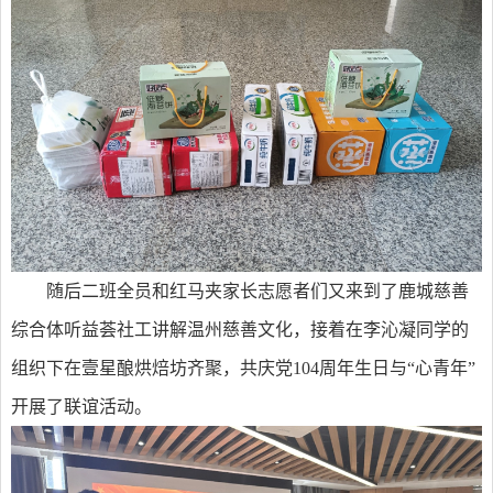
随后二班全员和红马夹家长志愿者们又来到了鹿城慈善
综合体听益荟社工讲解温州慈善文化，接着在李沁凝同学的
组织下在壹星酿烘焙坊齐聚，共庆党104周年生日与“心青年”
开展了联谊活动。