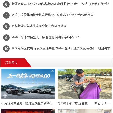
办
新疆阿勒泰市公安局团结路街道派出所:推行“五步”工作法 打造新时代“枫”
景线
阿拉丁控股集团携手埃塞俄比亚开创中非工业农业合作新篇章
嘉科新能源与水生态研究院共商AI水处理
2026上海环博会盛大开幕:智能化浪潮席卷环保产业
精准对接促发展 深度交流谋共赢 2026年企业投融资交流活动第二期圆满举
行
精彩图片
不用等到黄金周！捷途置换至高省20000元
“剪”出幸福 “发”送温暖 ——31团民政服务站精准回应高龄独居老人“理发难”