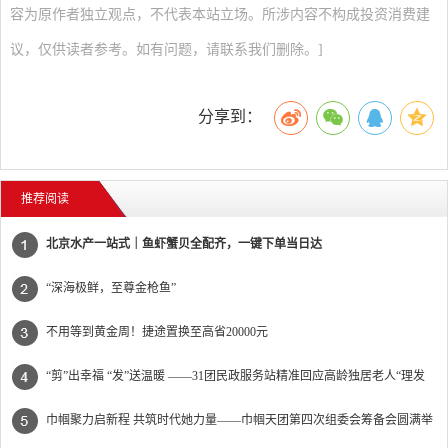
容为原作者独立观点，不代表本站立场。所涉内容不构成投资消费建
议，仅供读者参考。如有问题，请联系我们删除。]
分享到：
推荐阅读
北京水产一站式｜鱼虾蟹贝全配齐，一键下单当日达
“深海极鲜，至尊金枪鱼”
不用等到黄金周！捷途置换至高省20000元
“剪”出幸福 “发”送温暖 ——31团民政服务站精准回应高龄独居老人“理发
难”
巾帼聚力启新程 共筑时代她力量——巾帼天团第四次组委会筹备会圆满举