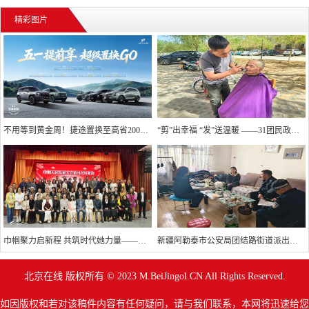
行
精彩图片
不用等到黄金周！捷途置换至高省20000元
“剪”出幸福 “发”送温暖 ——31团民政服务站精准回应高龄独居老人“理发难”
巾帼聚力启新程 共筑时代她力量——巾帼天团第四次组委会筹备会圆满举办
新疆阿勒泰市公安局团结路街道派出所:推行“五步”工作法 打造新时代“枫”景线
北京在线 版权所有 © 2023 M.BeiJingol.CN All Rights Reserved.
如因版权和若对该稿件内容有任何疑问，请与我们联系，本网将迅速给您