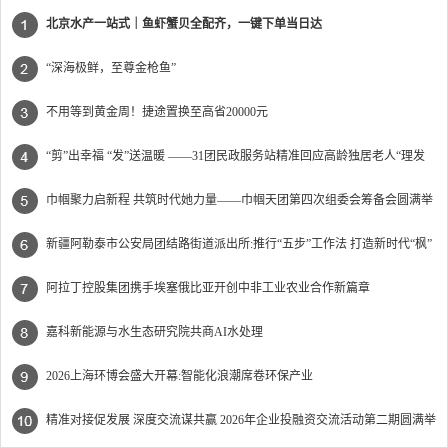
北京水产一站式｜鱼虾蟹贝全配齐，一键下单当日达
“深海极鲜，至尊金枪鱼”
不用等到黄金周！捷途置换至高省20000元
“剪”出幸福 “发”送温暖 ——31团民政服务站精准回应高龄独居老人“理发
难”
巾帼聚力启新程 共筑时代她力量——巾帼天团第四次组委会筹备会圆满举
办
新疆阿勒泰市公安局团结路街道派出所:推行“五步”工作法 打造新时代“枫”
景线
阿拉丁控股集团携手埃塞俄比亚开创中非工业农业合作新篇章
嘉科新能源与水生态研究院共商AI水处理
2026上海环博会盛大开幕:智能化浪潮席卷环保产业
精准对接促发展 深度交流谋共赢 2026年企业投融资交流活动第二期圆满举