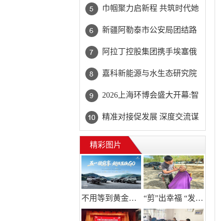
31团民政服务站精准回应高
巾帼聚力启新程 共筑时代她
龄独居老人“理发难”
力量——巾帼天团第四次组
新疆阿勒泰市公安局团结路
委会筹备会圆满举办
街道派出所:推行“五步”工作
阿拉丁控股集团携手埃塞俄
法 打造新时代“枫”景线
比亚开创中非工业农业合作
嘉科新能源与水生态研究院
新篇章
共商AI水处理
2026上海环博会盛大开幕:智
能化浪潮席卷环保产业
精准对接促发展 深度交流谋
共赢 2026年企业投融资交流
精彩图片
活动第二期圆满举行
不用等到黄金周！捷途置换至高省20000元
“剪”出幸福 “发”送温暖 ——31团民政服务站精准回应高龄独居老人“理发难”