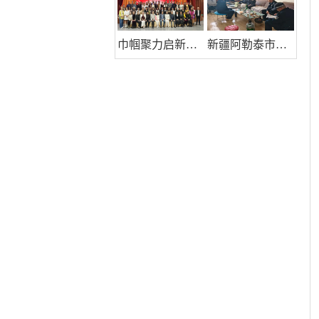
巾帼聚力启新程 共筑时代她力量——巾帼天团第四次组委会筹备会圆满举办
新疆阿勒泰市公安局团结路街道派出所:推行“五步”工作法 打造新时代“枫”景线