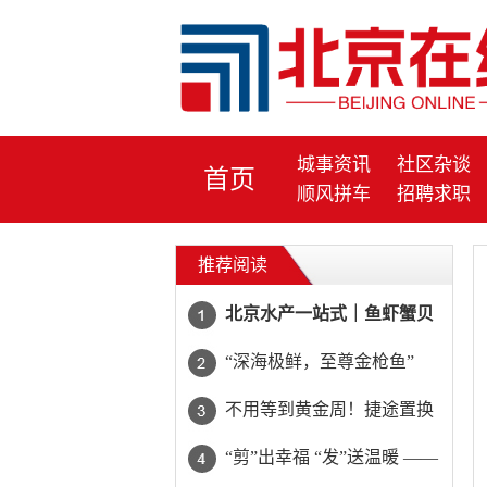
城事资讯
社区杂谈
首页
顺风拼车
招聘求职
推荐阅读
北京水产一站式｜鱼虾蟹贝
全配齐，一键下单当日达
“深海极鲜，至尊金枪鱼”
不用等到黄金周！捷途置换
至高省20000元
“剪”出幸福 “发”送温暖 ——