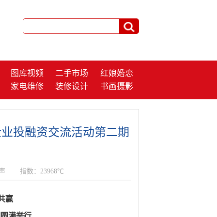
图库视频
二手市场
红娘婚恋
家电维修
装修设计
书画摄影
年企业投融资交流活动第二期
声
指数：23968℃
共赢
期圆满举行