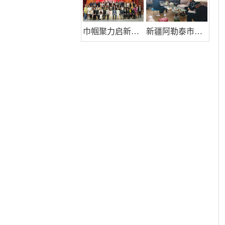
巾帼聚力启新程 共筑时代她力量——巾帼天团第四次组委会筹备会圆满举办
新疆阿勒泰市公安局团结路街道派出所:推行“五步”工作法 打造新时代“枫”景线