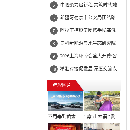
31团民政服务站精准回应高
巾帼聚力启新程 共筑时代她
龄独居老人“理发难”
力量——巾帼天团第四次组
新疆阿勒泰市公安局团结路
委会筹备会圆满举办
街道派出所:推行“五步”工作
阿拉丁控股集团携手埃塞俄
法 打造新时代“枫”景线
比亚开创中非工业农业合作
嘉科新能源与水生态研究院
新篇章
共商AI水处理
2026上海环博会盛大开幕:智
能化浪潮席卷环保产业
精准对接促发展 深度交流谋
共赢 2026年企业投融资交流
精彩图片
活动第二期圆满举行
不用等到黄金周！捷途置换至高省20000元
“剪”出幸福 “发”送温暖 ——31团民政服务站精准回应高龄独居老人“理发难”