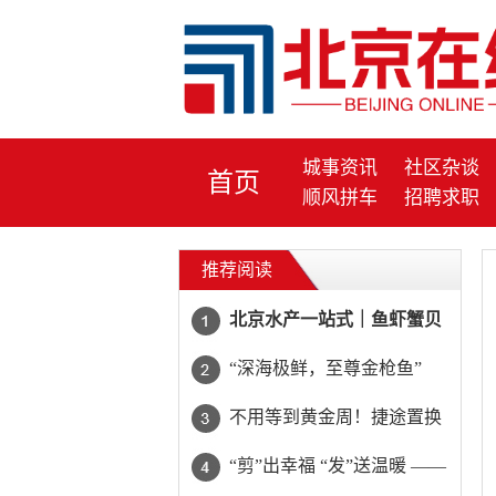
城事资讯
社区杂谈
首页
顺风拼车
招聘求职
推荐阅读
北京水产一站式｜鱼虾蟹贝
全配齐，一键下单当日达
“深海极鲜，至尊金枪鱼”
不用等到黄金周！捷途置换
至高省20000元
“剪”出幸福 “发”送温暖 ——