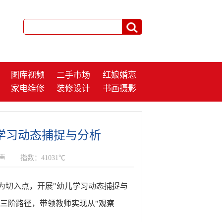
图库视频
二手市场
红娘婚恋
家电维修
装修设计
书画摄影
学习动态捕捉与分析
声
指数：41031℃
为切入点，开展"幼儿学习动态捕捉与
的三阶路径，带领教师实现从"观察