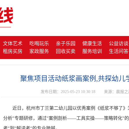
文体艺术
吃喝玩乐
亲子乐园
健康生活
公益访谈
租房买房
家政服务
回收买卖
服务培训
生活问答
聚焦项目活动纸浆画案例,共探幼儿
发布日期：2025-05-23 10:30:18
来源：晨报之
近日，杭州市丁兰第二幼儿园以优秀案例《纸浆不够了》
分析"专题研修，通过"案例剖析——工具实操——策略转化"
者"到"解读者"的专业跨越。