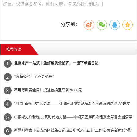
建议，仅供读者参考。如有问题，请联系我们删除。]
分享到：
推荐阅读
北京水产一站式｜鱼虾蟹贝全配齐，一键下单当日达
“深海极鲜，至尊金枪鱼”
不用等到黄金周！捷途置换至高省20000元
“剪”出幸福 “发”送温暖 ——31团民政服务站精准回应高龄独居老人“理发
难”
巾帼聚力启新程 共筑时代她力量——巾帼天团第四次组委会筹备会圆满举
办
新疆阿勒泰市公安局团结路街道派出所:推行“五步”工作法 打造新时代“枫”