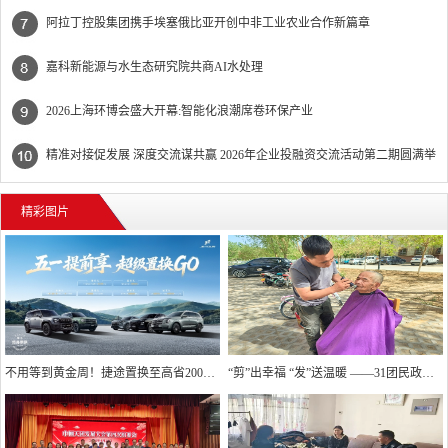
景线
阿拉丁控股集团携手埃塞俄比亚开创中非工业农业合作新篇章
嘉科新能源与水生态研究院共商AI水处理
2026上海环博会盛大开幕:智能化浪潮席卷环保产业
精准对接促发展 深度交流谋共赢 2026年企业投融资交流活动第二期圆满举
行
精彩图片
不用等到黄金周！捷途置换至高省20000元
“剪”出幸福 “发”送温暖 ——31团民政服务站精准回应高龄独居老人“理发难”