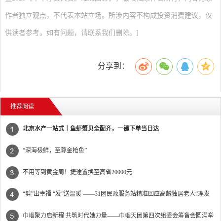
作者独立观点，不代表本站立场。所涉内容不构成投资消费建议，仅
供读者参考。如有问题，请联系我们删除。]
分享到：
推荐阅读
北京水产一站式｜鱼虾蟹贝全配齐，一键下单当日达
“深海极鲜，至尊金枪鱼”
不用等到黄金周！捷途置换至高省20000元
“剪”出幸福 “发”送温暖 ——31团民政服务站精准回应高龄独居老人“理发
难”
巾帼聚力启新程 共筑时代她力量——巾帼天团第四次组委会筹备会圆满举