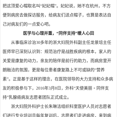
把这顶爱心帽取名叫“妃妃帽”。妃妃说，她不在杭州，不方
便到病房去做探访服务，给病友们送点帽子，也算是表达自
己对病友们的一点爱心吧。
医学与心理并重，“同伴支持”
暖人心田
从事临床诊治30多年的浙大妇院外科副主任龙景培主任
医师早已深刻认识到：规范治疗是战胜疾病的根本，家人的
关爱是康复的动力，亲友的陪伴是前行的助力，而病房里开
朗融洽的氛围，更是每位患者康复路上不可或缺的“营养
素”。正是基于这样的理念，在医院领导的大力支持和众多病
友的积极参与下，2016年3月8日，外科“天使美丽・同伴支
持”乳腺癌病友志愿者团队正式成立。
浙大妇院外科护士长朱琳洁组织科室医护人员对志愿者
们进行专业培训且每年复训后，志愿者们走进病房，来到病