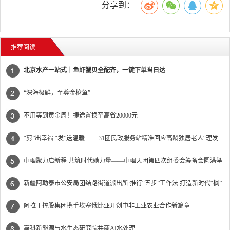
分享到：
推荐阅读
北京水产一站式｜鱼虾蟹贝全配齐，一键下单当日达
“深海极鲜，至尊金枪鱼”
不用等到黄金周！捷途置换至高省20000元
“剪”出幸福 “发”送温暖 ——31团民政服务站精准回应高龄独居老人“理发
难”
巾帼聚力启新程 共筑时代她力量——巾帼天团第四次组委会筹备会圆满举
办
新疆阿勒泰市公安局团结路街道派出所:推行“五步”工作法 打造新时代“枫”
景线
阿拉丁控股集团携手埃塞俄比亚开创中非工业农业合作新篇章
嘉科新能源与水生态研究院共商AI水处理