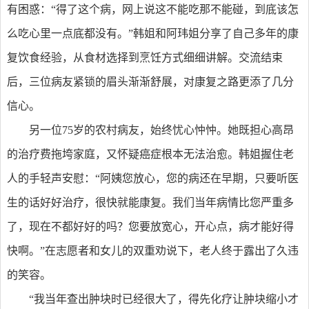
有困惑：“得了这个病，网上说这不能吃那不能碰，到底该怎
么吃心里一点底都没有。”韩姐和阿玮姐分享了自己多年的康
复饮食经验，从食材选择到烹饪方式细细讲解。交流结束
后，三位病友紧锁的眉头渐渐舒展，对康复之路更添了几分
信心。
另一位75岁的农村病友，始终忧心忡忡。她既担心高昂
的治疗费拖垮家庭，又怀疑癌症根本无法治愈。韩姐握住老
人的手轻声安慰：“阿姨您放心，您的病还在早期，只要听医
生的话好好治疗，很快就能康复。我们当年病情比您严重多
了，现在不都好好的吗？您要放宽心，开心点，病才能好得
快啊。”在志愿者和女儿的双重劝说下，老人终于露出了久违
的笑容。
“我当年查出肿块时已经很大了，得先化疗让肿块缩小才