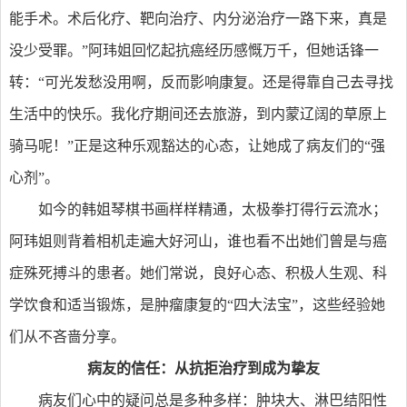
能手术。术后化疗、靶向治疗、内分泌治疗一路下来，真是
没少受罪。”阿玮姐回忆起抗癌经历感慨万千，但她话锋一
转：“可光发愁没用啊，反而影响康复。还是得靠自己去寻找
生活中的快乐。我化疗期间还去旅游，到内蒙辽阔的草原上
骑马呢！”正是这种乐观豁达的心态，让她成了病友们的“强
心剂”。
如今的韩姐琴棋书画样样精通，太极拳打得行云流水；
阿玮姐则背着相机走遍大好河山，谁也看不出她们曾是与癌
症殊死搏斗的患者。她们常说，良好心态、积极人生观、科
学饮食和适当锻炼，是肿瘤康复的“四大法宝”，这些经验她
们从不吝啬分享。
病友的信任：从抗拒治疗到成为挚友
病友们心中的疑问总是多种多样：肿块大、淋巴结阳性