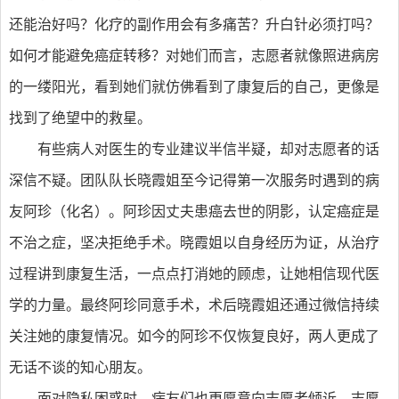
还能治好吗？化疗的副作用会有多痛苦？升白针必须打吗？
如何才能避免癌症转移？对她们而言，志愿者就像照进病房
的一缕阳光，看到她们就仿佛看到了康复后的自己，更像是
找到了绝望中的救星。
有些病人对医生的专业建议半信半疑，却对志愿者的话
深信不疑。团队队长晓霞姐至今记得第一次服务时遇到的病
友阿珍（化名）。阿珍因丈夫患癌去世的阴影，认定癌症是
不治之症，坚决拒绝手术。晓霞姐以自身经历为证，从治疗
过程讲到康复生活，一点点打消她的顾虑，让她相信现代医
学的力量。最终阿珍同意手术，术后晓霞姐还通过微信持续
关注她的康复情况。如今的阿珍不仅恢复良好，两人更成了
无话不谈的知心朋友。
面对隐私困惑时，病友们也更愿意向志愿者倾诉。志愿