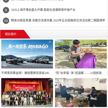
2026上海环博会盛大开幕:智能化浪潮席卷环保产业
精准对接促发展 深度交流谋共赢 2026年企业投融资交流活动第二期圆满举
行
精彩图片
不用等到黄金周！捷途置换至高省20000元
“剪”出幸福 “发”送温暖 ——31团民政服务站精准回应高龄独居老人“理发难”