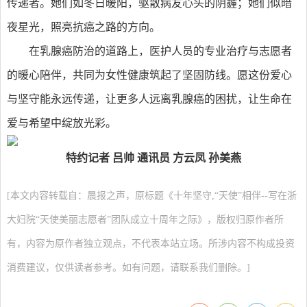
传递者。她们如冬日暖阳，驱散病友心头的阴霾；她们似暗
夜星光，照亮抗癌之路的方向。
在乳腺癌防治的道路上，医护人员的专业治疗与志愿者
的暖心陪伴，共同为女性健康筑起了坚固防线。愿这份爱心
与坚守能永远传递，让更多人远离乳腺癌的困扰，让生命在
爱与希望中绽放光彩。
特约记者 吕帅 通讯员 方云凤 孙美燕
[本文内容转载自：晨报之声，原标题《十年坚守,“天使”相伴--写在浙
大妇院“天使美丽志愿者”团队成立十周年之际》，版权归原作者所
有，内容为原作者独立观点，不代表本站立场。所涉内容不构成投资
消费建议，仅供读者参考。如有问题，请联系我们删除。]