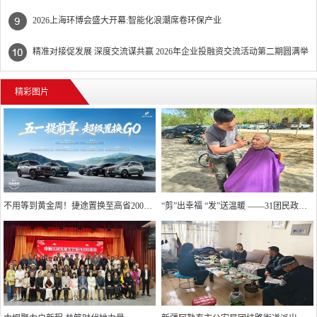
2026上海环博会盛大开幕:智能化浪潮席卷环保产业
精准对接促发展 深度交流谋共赢 2026年企业投融资交流活动第二期圆满举
行
精彩图片
不用等到黄金周！捷途置换至高省20000元
“剪”出幸福 “发”送温暖 ——31团民政服务站精准回应高龄独居老人“理发难”