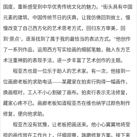
国度，重新感受到中华优秀传统文化的魅力。“街头具有中国
元素的建筑、中国传统节日的庆典，让我仿佛回到故土，慢
慢改变了自己西方化的艺术思考方式，回归东方审美，回
到‘原点’，逐渐找到了属于我的最恰当的表达方式。”他创作
了一系列作品，运用西方写实绘画的细腻笔触，融入东方艺
术注重神韵的表现手法，进一步丰富了艺术创作的主题。
程亚杰也是一位乐于助人的艺术家。有一次，他接到一
位画廊老板的求助电话——某藏家在拍卖行购得一幅画作，
换画框时，工人不小心割破了画布。拍卖行表示无法修复，
藏家心疼不已。画廊老板知道程亚杰在维也纳学过颜色制作
修复，便向他求助。
程亚杰没有犹豫，让老板把画送来。他小心翼翼地将受
损的画作放在工作台上，仔细观察，琢磨修复方案。接下来