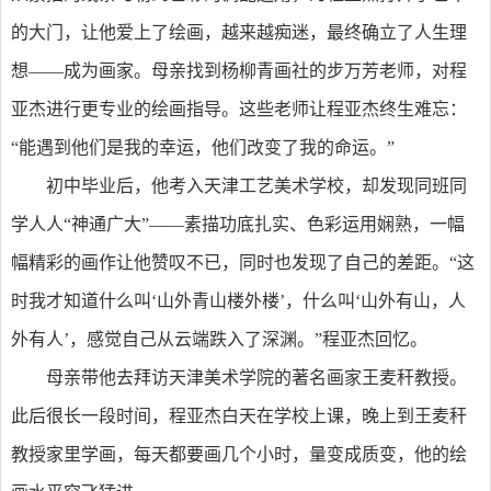
的大门，让他爱上了绘画，越来越痴迷，最终确立了人生理
想——成为画家。母亲找到杨柳青画社的步万芳老师，对程
亚杰进行更专业的绘画指导。这些老师让程亚杰终生难忘：
“能遇到他们是我的幸运，他们改变了我的命运。”
初中毕业后，他考入天津工艺美术学校，却发现同班同
学人人“神通广大”——素描功底扎实、色彩运用娴熟，一幅
幅精彩的画作让他赞叹不已，同时也发现了自己的差距。“这
时我才知道什么叫‘山外青山楼外楼’，什么叫‘山外有山，人
外有人’，感觉自己从云端跌入了深渊。”程亚杰回忆。
母亲带他去拜访天津美术学院的著名画家王麦秆教授。
此后很长一段时间，程亚杰白天在学校上课，晚上到王麦秆
教授家里学画，每天都要画几个小时，量变成质变，他的绘