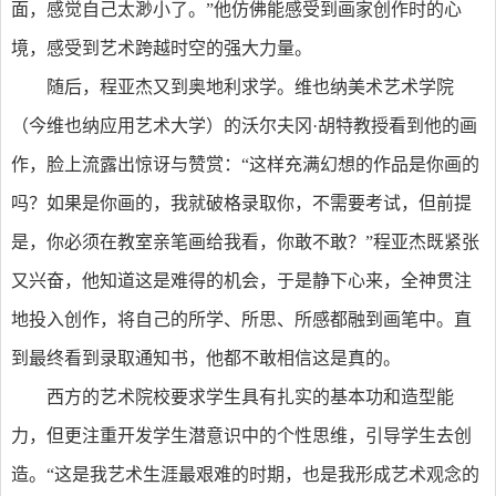
面，感觉自己太渺小了。”他仿佛能感受到画家创作时的心
境，感受到艺术跨越时空的强大力量。
随后，程亚杰又到奥地利求学。维也纳美术艺术学院
（今维也纳应用艺术大学）的沃尔夫冈·胡特教授看到他的画
作，脸上流露出惊讶与赞赏：“这样充满幻想的作品是你画的
吗？如果是你画的，我就破格录取你，不需要考试，但前提
是，你必须在教室亲笔画给我看，你敢不敢？”程亚杰既紧张
又兴奋，他知道这是难得的机会，于是静下心来，全神贯注
地投入创作，将自己的所学、所思、所感都融到画笔中。直
到最终看到录取通知书，他都不敢相信这是真的。
西方的艺术院校要求学生具有扎实的基本功和造型能
力，但更注重开发学生潜意识中的个性思维，引导学生去创
造。“这是我艺术生涯最艰难的时期，也是我形成艺术观念的