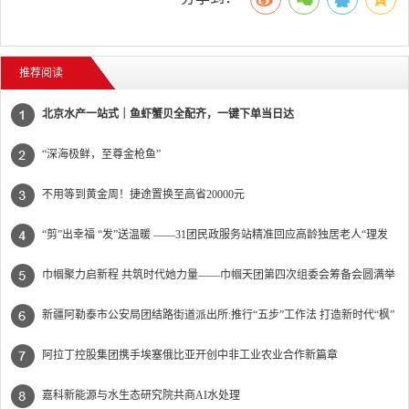
推荐阅读
北京水产一站式｜鱼虾蟹贝全配齐，一键下单当日达
“深海极鲜，至尊金枪鱼”
不用等到黄金周！捷途置换至高省20000元
“剪”出幸福 “发”送温暖 ——31团民政服务站精准回应高龄独居老人“理发
难”
巾帼聚力启新程 共筑时代她力量——巾帼天团第四次组委会筹备会圆满举
办
新疆阿勒泰市公安局团结路街道派出所:推行“五步”工作法 打造新时代“枫”
景线
阿拉丁控股集团携手埃塞俄比亚开创中非工业农业合作新篇章
嘉科新能源与水生态研究院共商AI水处理