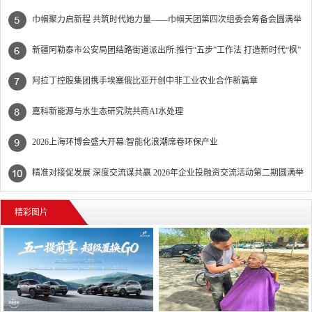
难”
巾帼聚力启新程 共筑时代她力量——巾帼天团第四次组委会筹备会圆满举
办
新疆阿勒泰市公安局团结路街道派出所:推行“五步”工作法 打造新时代“枫”
景线
阿拉丁控股集团携手埃塞俄比亚开创中非工业农业合作新篇章
嘉科新能源与水生态研究院共商AI水处理
2026上海环博会盛大开幕:智能化浪潮席卷环保产业
精准对接促发展 深度交流谋共赢 2026年企业投融资交流活动第二期圆满举
行
精彩图片