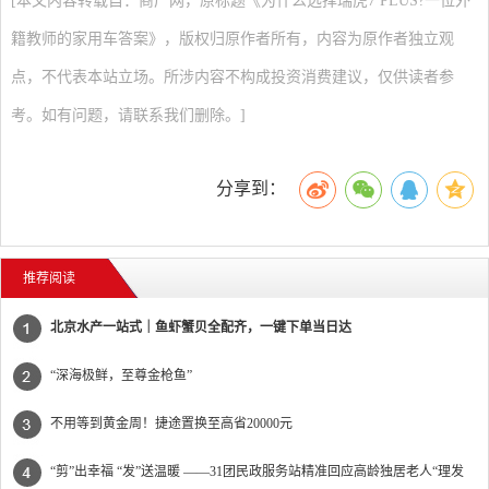
[本文内容转载自：商广网，原标题《为什么选择瑞虎7 PLUS?一位外
籍教师的家用车答案》，版权归原作者所有，内容为原作者独立观
点，不代表本站立场。所涉内容不构成投资消费建议，仅供读者参
考。如有问题，请联系我们删除。]
分享到：
推荐阅读
北京水产一站式｜鱼虾蟹贝全配齐，一键下单当日达
“深海极鲜，至尊金枪鱼”
不用等到黄金周！捷途置换至高省20000元
“剪”出幸福 “发”送温暖 ——31团民政服务站精准回应高龄独居老人“理发