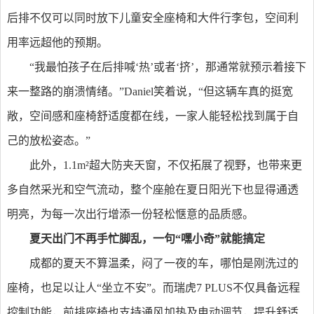
后排不仅可以同时放下儿童安全座椅和大件行李包，空间利
用率远超他的预期。
“我最怕孩子在后排喊‘热’或者‘挤’，那通常就预示着接下
来一整路的崩溃情绪。”Daniel笑着说，“但这辆车真的挺宽
敞，空间感和座椅舒适度都在线，一家人能轻松找到属于自
己的放松姿态。”
此外，1.1m²超大防夹天窗，不仅拓展了视野，也带来更
多自然采光和空气流动，整个座舱在夏日阳光下也显得通透
明亮，为每一次出行增添一份轻松惬意的品质感。
夏天出门不再手忙脚乱，一句“嘿小奇”就能搞定
成都的夏天不算温柔，闷了一夜的车，哪怕是刚洗过的
座椅，也足以让人“坐立不安”。而瑞虎7 PLUS不仅具备远程
控制功能，前排座椅也支持通风加热及电动调节，提升舒适